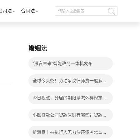
公司法
合同法
婚姻法
“深言未来”智能政务一体机发布
全球今头条！劳动争议律师费一般多少
钱？发生劳动争议如何算工资？
今日视点：分居的期限是怎么样规定
的？写分居协议如何才能有效？
小额贷款公司贷款原则有哪些？贷款不
还有什么后果？
新消息丨被执行人无力偿还债务怎么