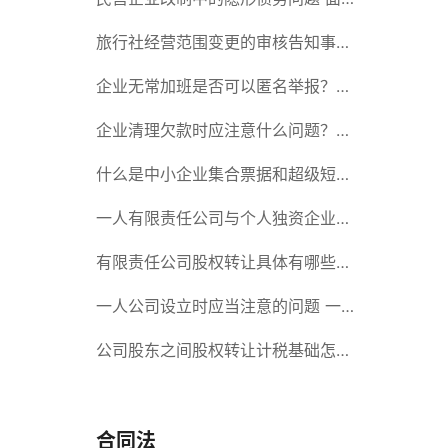
对隐形债务问题应该如何解决？
旅行社经营范围变更的审核告知事项
旅游业的发展现状和趋势
企业无常加班是否可以匿名举报？强
制加班公司没有加班费怎么办？
企业清理欠款时应注意什么问题？企
业短期借款需要注意哪些事项？
什么是中小企业集合票据和超级短期
融资券？一起来了解一下吧！
一人有限责任公司与个人独资企业的
区别 这些知识你都知道吗？
有限责任公司股权转让具体有哪些形
式？来了解下这五种形式
一人公司设立时应当注意的问题 一
人公司的特征
公司股东之间股权转让计税基础怎么
确认？公司股东之间的股权转让要符
合什么要件？
合同法