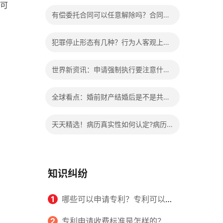
可
办?被执行人信息多久可以消除?
有偿委托合同可以任意解除吗？合同无
效的处理看这里|热门看点
犯罪停止形态有几种？行为人客观上实
施了中止犯罪的行为指的是什么？
世界新资讯：申请强制执行要注意什么
申请法院强制执行的费用由谁出？
全球看点：婚前财产结婚后是不是共同
财产？婚前财产婚后产生的收益如何分
天天精选！病历真实性如何认定?病历
割？
书写规范是怎样的？
知识纠纷
1
哪些可以申请专利？专利可以同
时多个人一起申请吗？
2
专利申请收费标准是怎样的？申