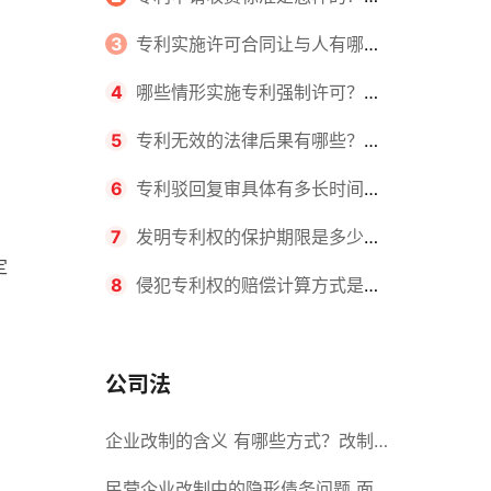
请不同类型的专利所需要的钱不同
3
专利实施许可合同让与人有哪些
主要义务？专利实施许可合同与专利
4
哪些情形实施专利强制许可？专
许可合同有什么区别？
利强制许可的前提条件是什么？
5
专利无效的法律后果有哪些？专
利的无效情形有哪些？
6
专利驳回复审具体有多长时间？
哪些情况下专利申请可能被驳回？
7
发明专利权的保护期限是多少
定
年？非专利发明人是否有专利申请
8
侵犯专利权的赔偿计算方式是什
权？
么？侵犯专利权的诉讼时效为多长时
间？
公司法
企业改制的含义 有哪些方式？改制
后国企员工属于什么性质？
民营企业改制中的隐形债务问题 面