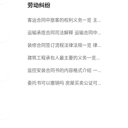
劳动纠纷
客运合同中旅客的权利义务一览 主
要包括这些内容
运输承揽合同司法解释 运输合同中
承运人的义务有哪些
装修合同签订流程法律法规一览 律
师解答
建筑工程承包人最主要的义务一览
承包合同内容介绍
监控安装合同书的内容格式介绍 一
般包括这些条款
委托书可以撤销吗 房屋买卖公证可
否撤销