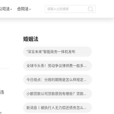
公司法
合同法
婚姻法
“深言未来”智能政务一体机发布
全球今头条！劳动争议律师费一般多少
钱？发生劳动争议如何算工资？
今日视点：分居的期限是怎么样规定
的？写分居协议如何才能有效？
违
小额贷款公司贷款原则有哪些？贷款不
还有什么后果？
新消息丨被执行人无力偿还债务怎么
。