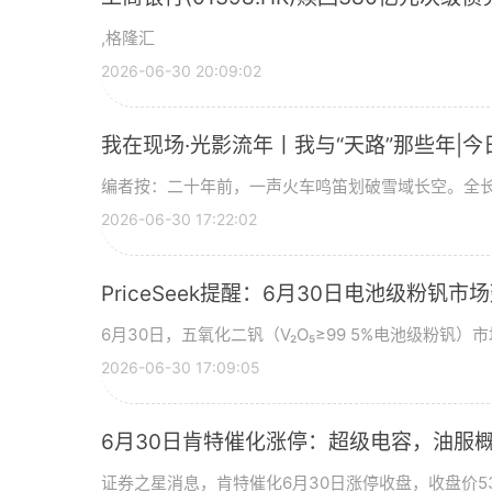
,格隆汇
2026-06-30 20:09:02
我在现场·光影流年丨我与“天路”那些年|今
编者按：二十年前，一声火车鸣笛划破雪域长空。全长
2026-06-30 17:22:02
PriceSeek提醒：6月30日电池级粉钒
6月30日，五氧化二钒（V₂O₅≥99 5%电池级粉钒）市
2026-06-30 17:09:05
6月30日肯特催化涨停：超级电容，油服
证券之星消息，肯特催化6月30日涨停收盘，收盘价53