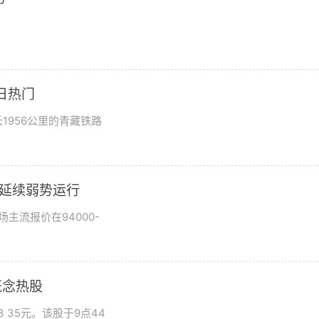
日热门
1956公里的青藏铁路
市场延续弱势运行
场主流报价在94000-
概念热股
 35元。该股于9点44