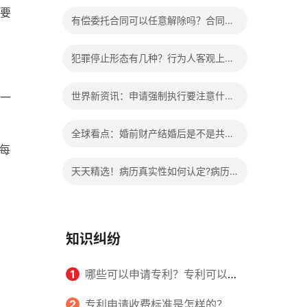
办?被执行人信息多久可以消除?
要
有偿委托合同可以任意解除吗？合同无
效的处理看这里|热门看点
犯罪停止形态有几种？行为人客观上实
施了中止犯罪的行为指的是什么？
世界新资讯：申请强制执行要注意什么
一
申请法院强制执行的费用由谁出？
全球看点：婚前财产结婚后是不是共同
起每
财产？婚前财产婚后产生的收益如何分
天天精选！病历真实性如何认定?病历
割？
书写规范是怎样的？
知识纠纷
1
哪些可以申请专利？专利可以同
时多个人一起申请吗？
2
专利申请收费标准是怎样的？申