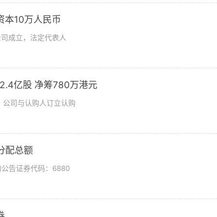
资本10万人民币
公司成立，法定代表人
发2.4亿股 净筹780万港元
日，公司与认购人订立认购
润分配总额
公告证券代码：6880
券