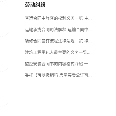
劳动纠纷
客运合同中旅客的权利义务一览 主
要包括这些内容
运输承揽合同司法解释 运输合同中
承运人的义务有哪些
装修合同签订流程法律法规一览 律
师解答
建筑工程承包人最主要的义务一览
承包合同内容介绍
监控安装合同书的内容格式介绍 一
般包括这些条款
委托书可以撤销吗 房屋买卖公证可
否撤销