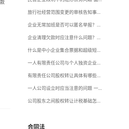
款
对隐形债务问题应该如何解决？
旅行社经营范围变更的审核告知事项
旅游业的发展现状和趋势
企业无常加班是否可以匿名举报？强
制加班公司没有加班费怎么办？
企业清理欠款时应注意什么问题？企
业短期借款需要注意哪些事项？
什么是中小企业集合票据和超级短期
融资券？一起来了解一下吧！
一人有限责任公司与个人独资企业的
区别 这些知识你都知道吗？
有限责任公司股权转让具体有哪些形
式？来了解下这五种形式
一人公司设立时应当注意的问题 一
人公司的特征
公司股东之间股权转让计税基础怎么
确认？公司股东之间的股权转让要符
合什么要件？
合同法