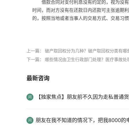
借款合同对支付利息没有约定的，视为没有
时间，而对方没有在还款日内还款可主张逾期利
的，按照当地或者当事人的交易方式、交易习惯
标签：
借款利息高利贷合法吗
借款时先扣除利
上一篇：
破产取回权分为几种？破产取回权分类有哪
下一篇：
哪些情况由卫生行政部门处理？医疗事故处
最新咨询
【独家焦点】朋友前不久因为走私普通货
朋友在我不知道的情况下，把我8000