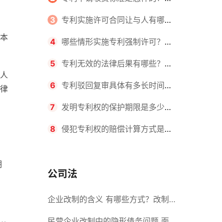
请不同类型的专利所需要的钱不同
3
专利实施许可合同让与人有哪些
本
主要义务？专利实施许可合同与专利
4
哪些情形实施专利强制许可？专
许可合同有什么区别？
利强制许可的前提条件是什么？
5
专利无效的法律后果有哪些？专
人
利的无效情形有哪些？
6
专利驳回复审具体有多长时间？
律
哪些情况下专利申请可能被驳回？
7
发明专利权的保护期限是多少
年？非专利发明人是否有专利申请
8
侵犯专利权的赔偿计算方式是什
权？
么？侵犯专利权的诉讼时效为多长时
期
间？
公司法
企业改制的含义 有哪些方式？改制
后国企员工属于什么性质？
民营企业改制中的隐形债务问题 面