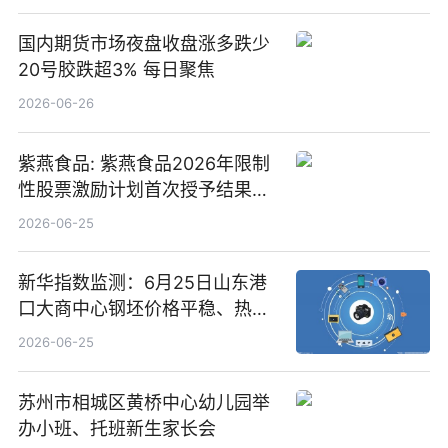
国内期货市场夜盘收盘涨多跌少
20号胶跌超3% 每日聚焦
2026-06-26
紫燕食品: 紫燕食品2026年限制
性股票激励计划首次授予结果公
告-微资讯
2026-06-25
新华指数监测：6月25日山东港
口大商中心钢坯价格平稳、热轧
C料价格微幅下跌
2026-06-25
苏州市相城区黄桥中心幼儿园举
办小班、托班新生家长会