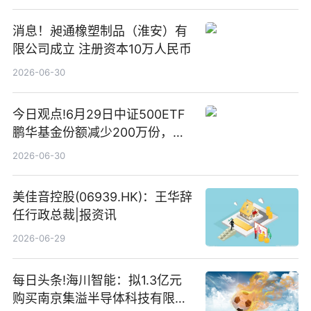
消息！昶通橡塑制品（淮安）有
限公司成立 注册资本10万人民币
2026-06-30
今日观点!6月29日中证500ETF
鹏华基金份额减少200万份，重
仓股亨通光电、赤峰黄金、佰维
2026-06-30
存储
美佳音控股(06939.HK)：王华辞
任行政总裁|报资讯
2026-06-29
每日头条!海川智能：拟1.3亿元
购买南京集溢半导体科技有限公