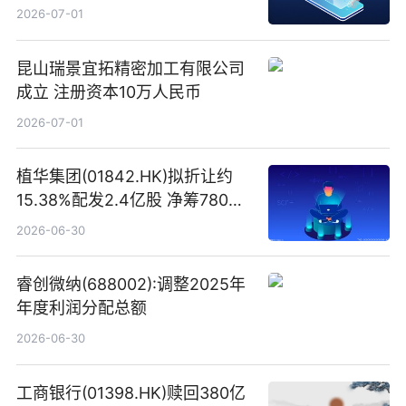
易盛、中际旭创、立讯精密
2026-07-01
昆山瑞景宜拓精密加工有限公司
成立 注册资本10万人民币
2026-07-01
植华集团(01842.HK)拟折让约
15.38%配发2.4亿股 净筹780万
港元
2026-06-30
睿创微纳(688002):调整2025年
年度利润分配总额
2026-06-30
工商银行(01398.HK)赎回380亿