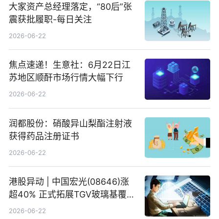
大家资产总经理落定，“80后”张
震获批履职-每日关注
2026-06-22
焦点速递！生意社：6月22日江
苏地区顺酐市场行情大幅下行
2026-06-22
润都股份：硝酸异山梨酯注射液
获得药品注册证书
2026-06-22
港股异动 | 中国宏光(08646)涨
超40% 正式拓展TGV玻璃基覆铜
板新材料业务
2026-06-22