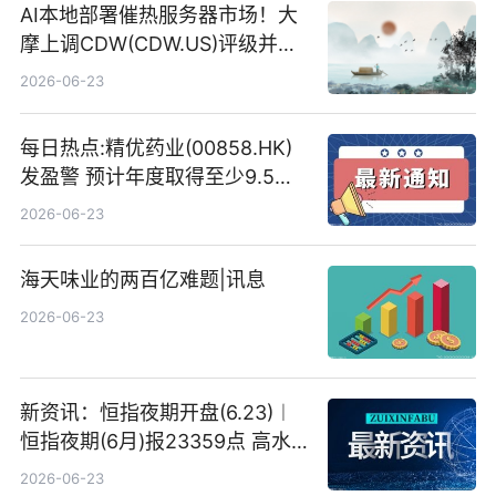
AI本地部署催热服务器市场！大
摩上调CDW(CDW.US)评级并看
高IBM(IBM.US)戴尔(DELL.US)
2026-06-23
目标价
每日热点:精优药业(00858.HK)
发盈警 预计年度取得至少9.5亿
港元的亏损 同比盈转亏
2026-06-23
海天味业的两百亿难题|讯息
2026-06-23
新资讯：恒指夜期开盘(6.23)︱
恒指夜期(6月)报23359点 高水
23点
2026-06-23