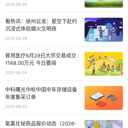
司15.3%股权
2026-06-29
看热讯：徐州云龙：星空下赴约
沉浸式体验烟火文明夜
2026-06-29
普昂医疗6月29日大宗交易成交
1148.00万元 今日要闻
2026-06-29
中科曙光中标中国中车存储设备
年度集采订单
2026-06-29
氧氯化铋商品报价动态（2026-