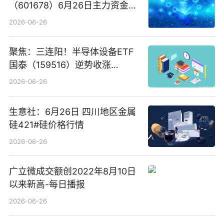
（601678）6月26日主力资金净
卖出5964.34万元
2026-06-26
聚焦：三连阳！半导体设备ETF
国泰（159516）逆势收涨
3.5%，近10日累计净流入超65
2026-06-26
亿元
生意社：6月26日 四川地区金属
硅421#硅价格行情
2026-06-26
广立微成交额创2022年8月10日
以来新高-每日播报
2026-06-26