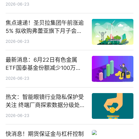
2026-06-23
焦点速递！圣贝拉集团午前涨逾
5% 拟收购弗蕾亚旗下月子会所
业务少数股权
2026-06-23
最新消息：6月22日有色金属
ETF国泰基金份额减少100万
份，重仓股紫金矿业、洛阳钼
2026-06-23
业、北方稀土
热文：智能眼镜行业隐私保护受
关注 终端厂商探索数据分级处理
等方案
2026-06-23
快消息！期货保证金与杠杆控制