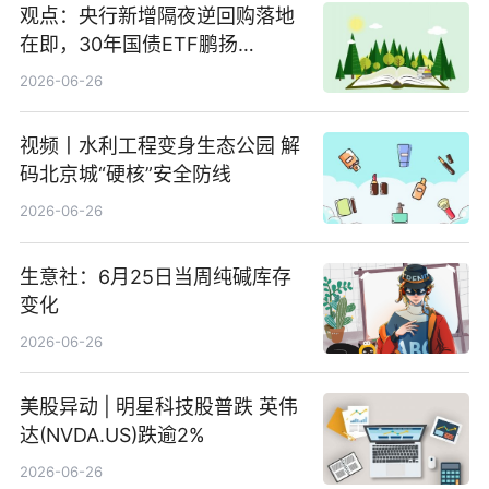
观点：央行新增隔夜逆回购落地
在即，30年国债ETF鹏扬
(511090) 盘中小幅上涨
2026-06-26
视频丨水利工程变身生态公园 解
码北京城“硬核”安全防线
2026-06-26
生意社：6月25日当周纯碱库存
变化
2026-06-26
美股异动 | 明星科技股普跌 英伟
达(NVDA.US)跌逾2%
2026-06-26