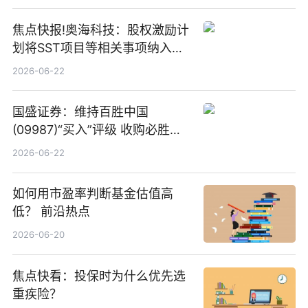
焦点快报!奥海科技：股权激励计
划将SST项目等相关事项纳入专
项业务发展考核指标
2026-06-22
国盛证券：维持百胜中国
(09987)“买入”评级 收购必胜客
中国增厚利润加速成长 信息
2026-06-22
如何用市盈率判断基金估值高
低？ 前沿热点
2026-06-20
焦点快看：投保时为什么优先选
重疾险？