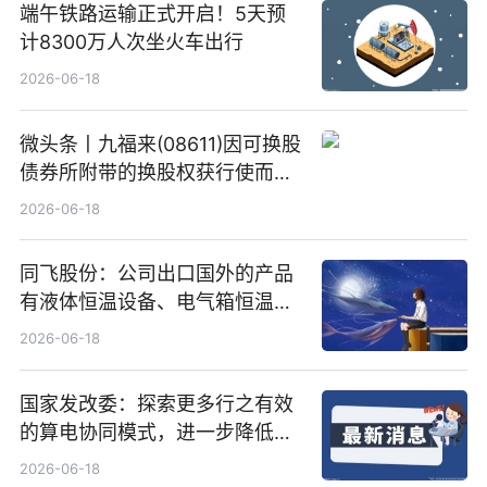
端午铁路运输正式开启！5天预
计8300万人次坐火车出行
2026-06-18
微头条丨九福来(08611)因可换股
债券所附带的换股权获行使而发
行5200万股
2026-06-18
同飞股份：公司出口国外的产品
有液体恒温设备、电气箱恒温装
置、纯水冷却单元和特种换热器
2026-06-18
国家发改委：探索更多行之有效
的算电协同模式，进一步降低网
络传输时延_最资讯
2026-06-18