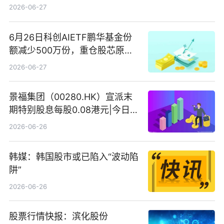
2026-06-27
6月26日科创AIETF鹏华基金份
额减少500万份，重仓股芯原股
份、寒武纪、澜起科技 观速讯
2026-06-27
景福集团（00280.HK）宣派末
期特别股息每股0.08港元|今日快
看
2026-06-26
韩媒：韩国股市或已陷入“波动陷
阱”
2026-06-26
股票行情快报：滨化股份