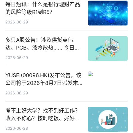
每日短讯：什么是银行理财产品
的风险等级R1到R5？
2026-06-29
多只A股公告！涉及供货英伟
达、PCB、液冷散热…… 今日快
讯
2026-06-29
YUSEI(00096.HK)发布公告，该
公司将于2026年8月7日派发末
期股息每股人民币0.013元 每日
2026-06-29
焦点
考不上好大学？找不到好工作？
收入不称心？按时吃饭、好好睡
觉
2026-06-28