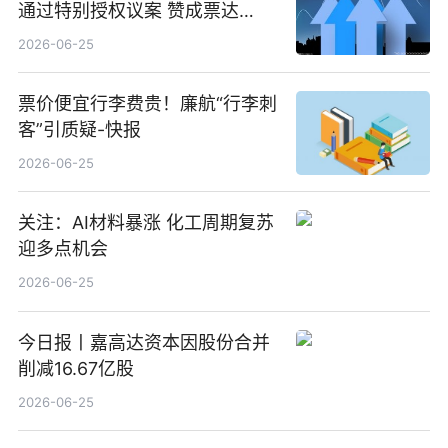
通过特别授权议案 赞成票达
100%_新动态
2026-06-25
票价便宜行李费贵！廉航“行李刺
客”引质疑-快报
2026-06-25
关注：AI材料暴涨 化工周期复苏
迎多点机会
2026-06-25
今日报丨嘉高达资本因股份合并
削减16.67亿股
2026-06-25