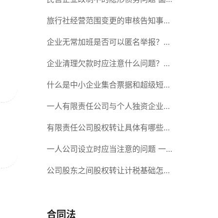
对隐形债务问题应该如何解决？
旅行社经营范围变更的审核告知事项
旅游业的发展现状和趋势
企业无常加班是否可以匿名举报？强
制加班公司没有加班费怎么办？
企业清理欠款时应注意什么问题？企
业短期借款需要注意哪些事项？
什么是中小企业集合票据和超级短期
融资券？一起来了解一下吧！
一人有限责任公司与个人独资企业的
区别 这些知识你都知道吗？
有限责任公司股权转让具体有哪些形
式？来了解下这五种形式
一人公司设立时应当注意的问题 一
人公司的特征
公司股东之间股权转让计税基础怎么
确认？公司股东之间的股权转让要符
合什么要件？
合同法