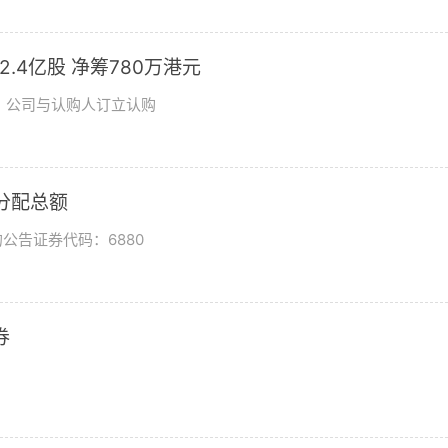
发2.4亿股 净筹780万港元
日，公司与认购人订立认购
润分配总额
公告证券代码：6880
券