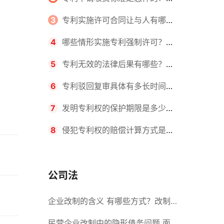
请不同类型的专利所需要的钱不同
3
专利实施许可合同让与人有哪些
主要义务？专利实施许可合同与专利
4
哪些情形实施专利强制许可？专
许可合同有什么区别？
利强制许可的前提条件是什么？
5
专利无效的法律后果有哪些？专
利的无效情形有哪些？
6
专利驳回复审具体有多长时间？
哪些情况下专利申请可能被驳回？
7
发明专利权的保护期限是多少
年？非专利发明人是否有专利申请
8
侵犯专利权的赔偿计算方式是什
权？
么？侵犯专利权的诉讼时效为多长时
间？
公司法
企业改制的含义 有哪些方式？改制
后国企员工属于什么性质？
民营企业改制中的隐形债务问题 面