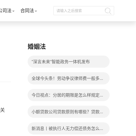
公司法
合同法
婚姻法
“深言未来”智能政务一体机发布
全球今头条！劳动争议律师费一般多少
钱？发生劳动争议如何算工资？
今日视点：分居的期限是怎么样规定
的？写分居协议如何才能有效？
关
小额贷款公司贷款原则有哪些？贷款不
还有什么后果？
新消息丨被执行人无力偿还债务怎么