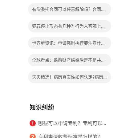
办?被执行人信息多久可以消除?
有偿委托合同可以任意解除吗？合同无
效的处理看这里|热门看点
犯罪停止形态有几种？行为人客观上实
施了中止犯罪的行为指的是什么？
世界新资讯：申请强制执行要注意什么
申请法院强制执行的费用由谁出？
全球看点：婚前财产结婚后是不是共同
财产？婚前财产婚后产生的收益如何分
天天精选！病历真实性如何认定?病历
割？
书写规范是怎样的？
知识纠纷
1
哪些可以申请专利？专利可以同
时多个人一起申请吗？
2
专利申请收费标准是怎样的？申