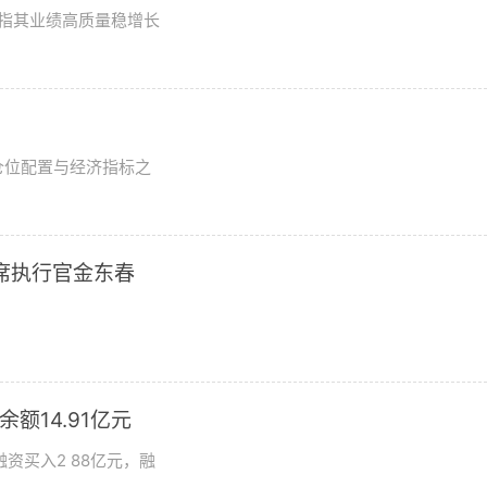
评级指其业绩高质量稳增长
？
仓位配置与经济指标之
席执行官金东春
额14.91亿元
资买入2 88亿元，融