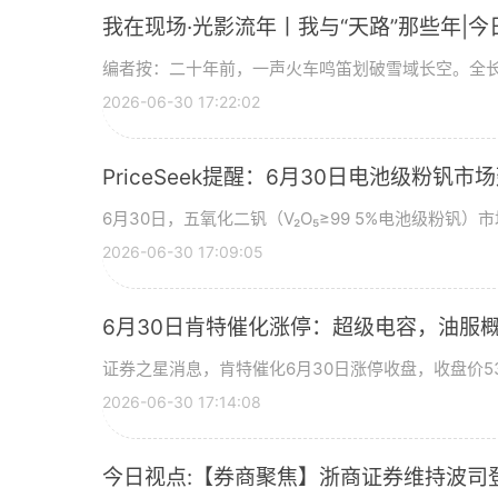
我在现场·光影流年丨我与“天路”那些年|今
编者按：二十年前，一声火车鸣笛划破雪域长空。全长
2026-06-30 17:22:02
PriceSeek提醒：6月30日电池级粉钒
6月30日，五氧化二钒（V₂O₅≥99 5%电池级粉钒）市
2026-06-30 17:09:05
6月30日肯特催化涨停：超级电容，油服
证券之星消息，肯特催化6月30日涨停收盘，收盘价53
2026-06-30 17:14:08
今日视点:【券商聚焦】浙商证券维持波司登(